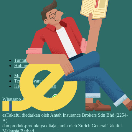
Tuntutan
Hubungin Kami
Muat turun
Terma & syarat
Keselamatan & privasi
Whatsapp +6017 3526122
ezTakaful diedarkan oleh Antah Insurance Brokers Sdn Bhd (2254-
A)
dan produk-produknya ditaja jamin oleh Zurich General Takaful
Malaysia Berhad.