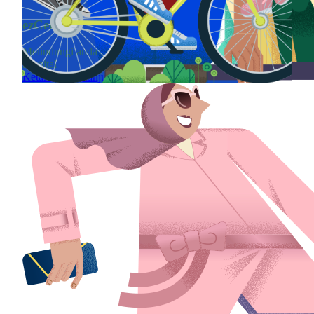
ezCergas
ezCover
Melindungi anda sewaktu kemasukkan ke
Melindungi anda
hospital
Ketahui lebih lan
Ketahui lebih lanjut