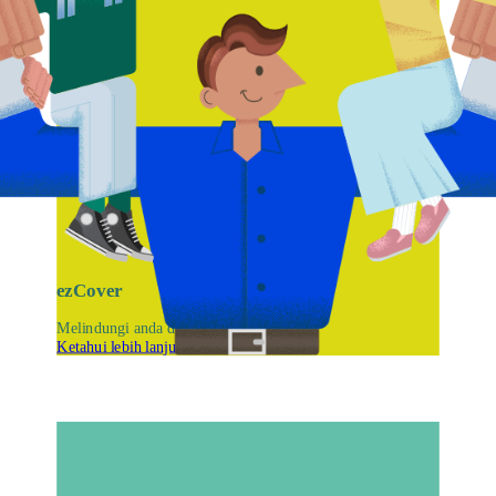
ezCover
Melindungi anda dan keluarga anda
Ketahui lebih lanjut