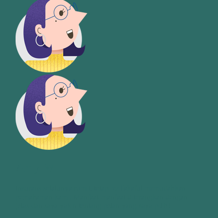
Amy W.
Insurans selalunya rumit, tetapi ezTakaful memudahkan
pemahaman kami. Manfaat-manfaat diterangkan dengan
jelas dan saya yakin tentang pelan yang saya pilih!