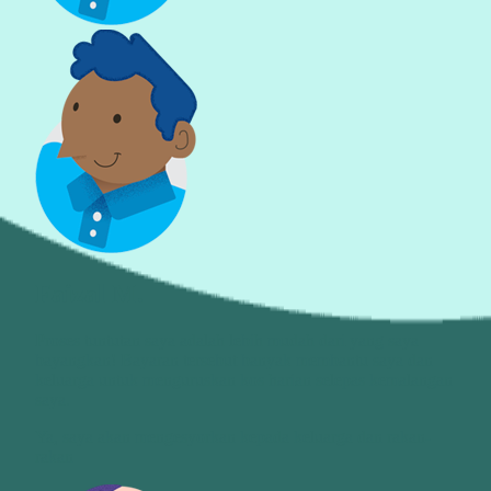
Faizal M.
Proses tuntutan saya adalah lebih mudah dari yang saya
bayangkan! Bayaran tersebut banyak membantu saya dan
keluarga untuk menguruskan kos harian selepas kemalangan
saya.
Ya, saya akan mengesyorkan kepada keluarga dan rakan-
rakan