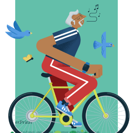
ezPrime
Melindungi anda yang berumur melebihi 50 tahun