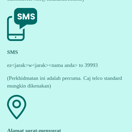
SMS
ez<jarak>w<jarak><nama anda> to 39993
(Perkhidmatan ini adalah percuma. Caj telco standard
mungkin dikenakan)
Alamat surat-menyurat