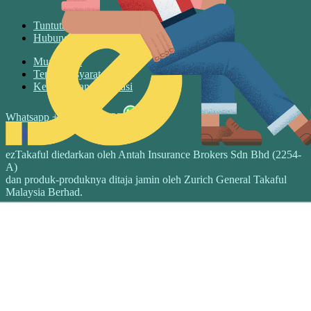
Tuntutan
Hubungin Kami
Muat turun
Terma & syarat
Keselamatan & privasi
Whatsapp +6017 3526122
ezTakaful diedarkan oleh Antah Insurance Brokers Sdn Bhd (2254-
A)
dan produk-produknya ditaja jamin oleh Zurich General Takaful
Malaysia Berhad.