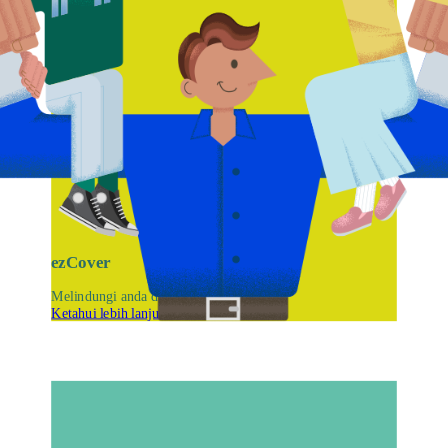
ezCover
Melindungi anda dan keluarga anda
Ketahui lebih lanjut