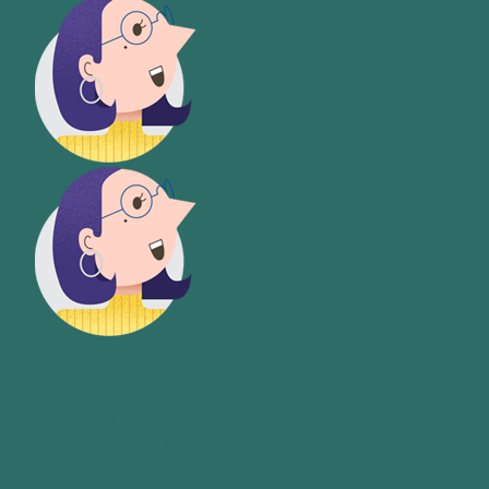
Amy W.
Insurans selalunya rumit, tetapi ezTakaful memudahkan
pemahaman kami. Manfaat-manfaat diterangkan dengan
jelas dan saya yakin tentang pelan yang saya pilih!