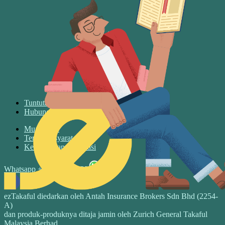
Tuntutan
Hubungin Kami
Muat turun
Terma & syarat
Keselamatan & privasi
Whatsapp +6017 3526122
ezTakaful diedarkan oleh Antah Insurance Brokers Sdn Bhd (2254-
A)
dan produk-produknya ditaja jamin oleh Zurich General Takaful
Malaysia Berhad.