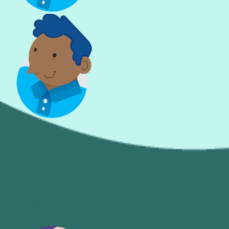
Faizal M.
Proses tuntutan saya adalah lebih mudah dari yang saya
bayangkan! Bayaran tersebut banyak membantu saya dan
keluarga untuk menguruskan kos harian selepas kemalangan
saya.
Ya, saya akan mengesyorkan kepada keluarga dan rakan-
rakan