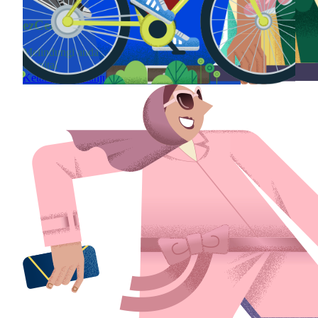
ezCergas
ezCover
Melindungi anda sewaktu kemasukkan ke
Melindungi anda
hospital
Ketahui lebih lan
Ketahui lebih lanjut