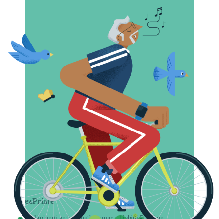
ezPrime
Melindungi anda yang berumur melebihi 50 tahun